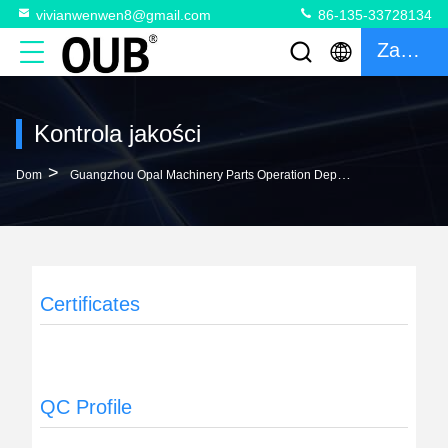
vivianwenwen8@gmail.com
86-135-33728134
Zacytować
Kontrola jakości
>
Dom
Guangzhou Opal Machinery Parts Operation Department Kontrola Jakości
Certificates
QC Profile