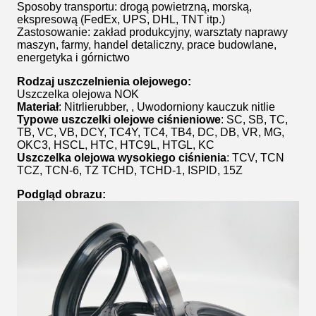
Sposoby transportu: drogą powietrzną, morską,
ekspresową (FedEx, UPS, DHL, TNT itp.)
Zastosowanie: zakład produkcyjny, warsztaty naprawy
maszyn, farmy, handel detaliczny, prace budowlane,
energetyka i górnictwo
Rodzaj uszczelnienia olejowego:
Uszczelka olejowa NOK
Materiał
: Nitrlierubber, , Uwodorniony kauczuk nitlie
Typowe uszczelki olejowe ciśnieniowe
: SC, SB, TC,
TB, VC, VB, DCY, TC4Y, TC4, TB4, DC, DB, VR, MG,
OKC3, HSCL, HTC, HTC9L, HTGL, KC
Uszczelka olejowa wysokiego ciśnienia
: TCV, TCN
TCZ, TCN-6, TZ TCHD, TCHD-1, ISPID, 15Z
Podgląd obrazu: