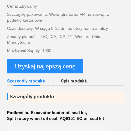
Cena: Zbywalny
Szczegóły pakowania: Wewnątrz torba PP, na zewnątrz
pudełko kartonowe
Czas dostawy: W ciągu 5-15 dni po otrzymaniu analizy
Zasady płatności: L/C, D/A, D/P, T/T, Western Union,
MoneyGram
Możliwość Supply: 1000szt
Uzyskaj najlepszą cenę
Szczegóły produktu
Opis produktu
Szczegóły produktu
Podkreślić:
Excavator loader oil seal kit
,
Split rotary wheel oil seal
,
AQ9151-EO oil seal kit