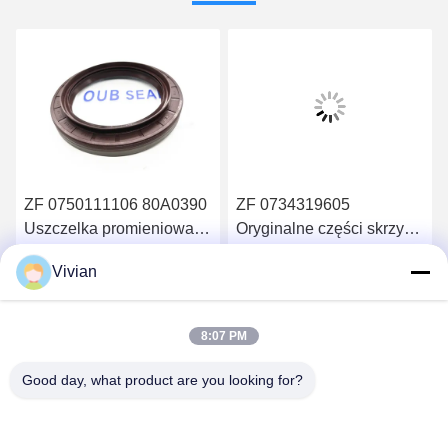
ZF 0750111106 80A0390
ZF 0734319605
Uszczelka promieniowa
Oryginalne części skrzyni
skrzyni biegów Liugong
biegów Uszczelka
Vivian
olejowa skrzyni biegów
Uzyskaj najlepszą cenę
Uzyskaj najlepszą cenę
Osłona wału
uszczelnienia osi
8:07 PM
Good day, what product are you looking for?
GUANGZHOU OPAL MACHINERY PARTS