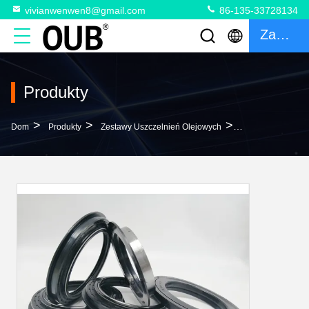
vivianwenwen8@gmail.com
86-135-33728134
Zacytować
Produkty
>
>
>
Dom
Produkty
Zestawy Uszczelnień Olejowych
Pierścień Uszczel