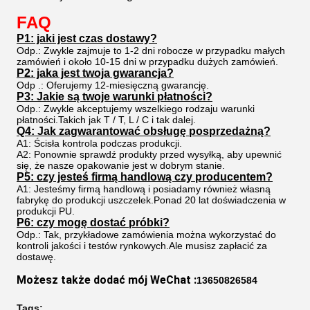
FAQ
P1: jaki jest czas dostawy?
Odp.: Zwykle zajmuje to 1-2 dni robocze w przypadku małych
zamówień i około 10-15 dni w przypadku dużych zamówień.
P2: jaka jest twoja gwarancja?
Odp .: Oferujemy 12-miesięczną gwarancję.
P3: Jakie są twoje warunki płatności?
Odp.: Zwykle akceptujemy wszelkiego rodzaju warunki
płatności.Takich jak T / T, L / C i tak dalej.
Q4:
Jak zagwarantować obsługę posprzedażną?
A1: Ścisła kontrola podczas produkcji.
A2: Ponownie sprawdź produkty przed wysyłką, aby upewnić
się, że nasze opakowanie jest w dobrym stanie.
P5: czy jesteś firmą handlową czy producentem?
A1: Jesteśmy firmą handlową i posiadamy również własną
fabrykę do produkcji uszczelek.Ponad 20 lat doświadczenia w
produkcji PU.
P6: czy mogę dostać próbki?
Odp.: Tak, przykładowe zamówienia można wykorzystać do
kontroli jakości i testów rynkowych.Ale musisz zapłacić za
dostawę.
Możesz także dodać mój WeChat
 :
13650826584
Tags: