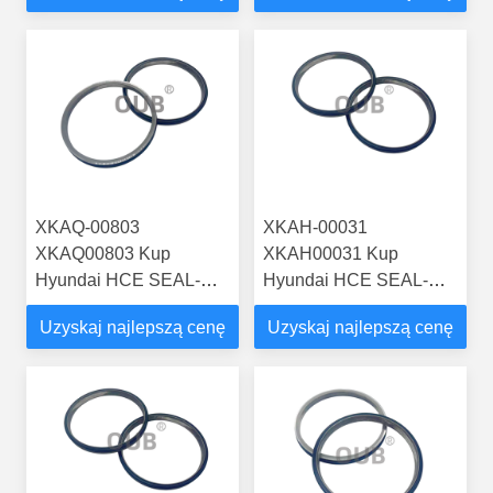
EX300-5HHE
DX420
XKAQ-00803
XKAH-00031
XKAQ00803 Kup
XKAH00031 Kup
Hyundai HCE SEAL-
Hyundai HCE SEAL-
FLOATING XKAQ-
FLOATING XKAH-
Uzyskaj najlepszą cenę
Uzyskaj najlepszą cenę
00803 oryginalne, nowe
00031 oryginalne, nowe
części do ciągników na
części ciągnika z
rynku wtórnym z
dostawą R140LC-7,
dostawą R320LC9,
R210LC7
R330LC9A