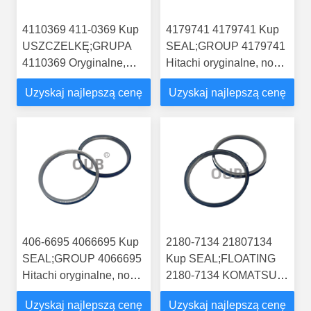
4110369 411-0369 Kup
4179741 4179741 Kup
USZCZELKĘ;GRUPA
SEAL;GROUP 4179741
4110369 Oryginalne,
Hitachi oryginalne, nowe
nowe części zamienne
części ciągników z
Uzyskaj najlepszą cenę
Uzyskaj najlepszą cenę
do ciągników Hitachi z
dostawą EX100, EX120
dostawą EX100-5 JPN,
EX100M-5
406-6695 4066695 Kup
2180-7134 21807134
SEAL;GROUP 4066695
Kup SEAL;FLOATING
Hitachi oryginalne, nowe
2180-7134 KOMATSU
części ciągników z
oryginalne, nowe części
Uzyskaj najlepszą cenę
Uzyskaj najlepszą cenę
dostawą EX300-5,
ciągnika z dostawą