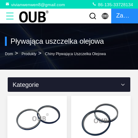
vivianwenwen8@gmail.com
86-135-33728134
Zacytować
Pływająca uszczelka olejowa
>
>
Dom
Produkty
Chiny Pływająca Uszczelka Olejowa
Kategorie