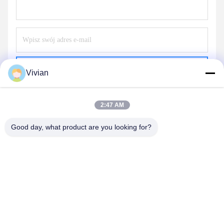
Wysłać
Vivian
2:47 AM
Good day, what product are you looking for?
GUANGZHOU OPAL MACHINERY PARTS
OPERATION DEPARTMENT
vivianwenwen8@gmail.com
86-135-33728134