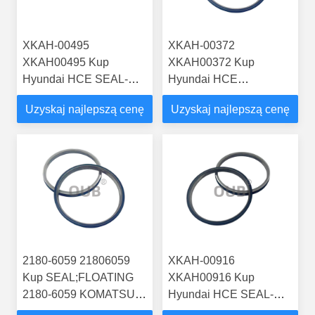
XKAH-00495
XKAH-00372
XKAH00495 Kup
XKAH00372 Kup
Hyundai HCE SEAL-
Hyundai HCE
FLOATING XKAH-
FLOATING SEAL KIT
Uzyskaj najlepszą cenę
Uzyskaj najlepszą cenę
00495 oryginalne, nowe
XKAH-00372
części do ciągników na
oryginalne, nowe części
rynku wtórnym z
ciągnika z dostawą
dostawą R180LC7,
R210NLC7, R250LC7
R250LC7
2180-6059 21806059
XKAH-00916
Kup SEAL;FLOATING
XKAH00916 Kup
2180-6059 KOMATSU
Hyundai HCE SEAL-
oryginalne, nowe części
FLOATING XKAH-