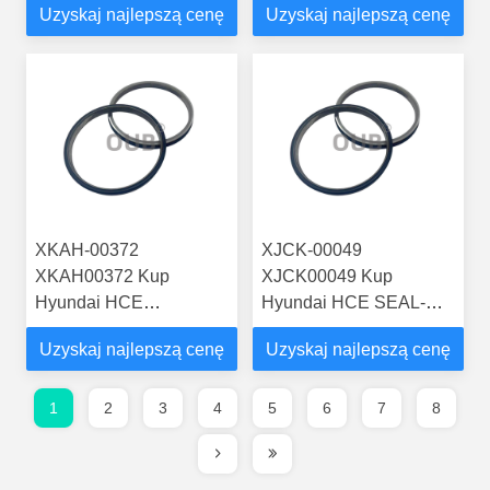
Uzyskaj najlepszą cenę
Uzyskaj najlepszą cenę
ciągnika z dostawą
00916 oryginalne, nowe
DX300
części ciągnika z
dostawą R250LC9A,
R260LC9S,
RB260LC9S
XKAH-00372
XJCK-00049
XKAH00372 Kup
XJCK00049 Kup
Hyundai HCE
Hyundai HCE SEAL-
FLOATING SEAL KIT
FLOATING XJCK-00049
Uzyskaj najlepszą cenę
Uzyskaj najlepszą cenę
XKAH-00372
oryginalne, nowe części
oryginalne, nowe części
ciągnika z dostawą
ciągnika z dostawą
R290LC9 R305LC7
1
2
3
4
5
6
7
8
R210NLC7 R250LC7