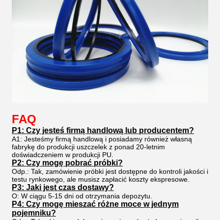
FAQ
P1: Czy jesteś firmą handlową lub producentem?
A1: Jesteśmy firmą handlową i posiadamy również własną
fabrykę do produkcji uszczelek z ponad 20-letnim
doświadczeniem w produkcji PU.
P2: Czy mogę pobrać próbki?
Odp.: Tak, zamówienie próbki jest dostępne do kontroli jakości i
testu rynkowego, ale musisz zapłacić koszty ekspresowe.
P3: Jaki jest czas dostawy?
O: W ciągu 5-15 dni od otrzymania depozytu.
P4: Czy mogę mieszać różne moce w jednym
pojemniku?