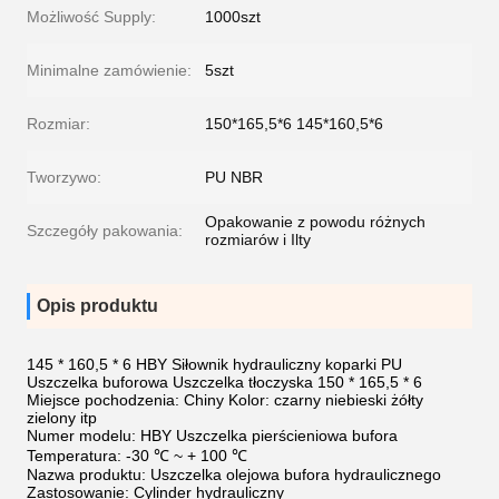
Możliwość Supply:
1000szt
Minimalne zamówienie:
5szt
Rozmiar:
150*165,5*6 145*160,5*6
Tworzywo:
PU NBR
Opakowanie z powodu różnych
Szczegóły pakowania:
rozmiarów i Ilty
Opis produktu
145 * 160,5 * 6 HBY Siłownik hydrauliczny koparki PU
Uszczelka buforowa Uszczelka tłoczyska 150 * 165,5 * 6
Miejsce pochodzenia: Chiny Kolor: czarny niebieski żółty
zielony itp
Numer modelu: HBY Uszczelka pierścieniowa bufora
Temperatura: -30 ℃ ~ + 100 ℃
Nazwa produktu: Uszczelka olejowa bufora hydraulicznego
Zastosowanie: Cylinder hydrauliczny