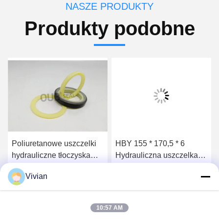
NASZE PRODUKTY
Produkty podobne
Poliuretanowe uszczelki
HBY 155 * 170,5 * 6
hydrauliczne tłoczyska
Hydrauliczna uszczelka
Uszczelka olejowa tłoka
cylindra Wymiana bufora
Vivian
6J9178 5J5020
Uszczelka pompy
Uzyskaj najlepszą cenę
Uzyskaj najlepszą cenę
wysokiego ciśnienia
10:57 AM