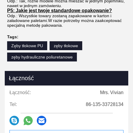
Odp.: Tak, różne modele można mieszać w jednym pojemniku,
nawet w jednym zamówieniu.
P5: Jakie jest twoje standardowe opakowanie?
Odp.: Wszystkie towary zostaną zapakowane w karton i
załadowane paletami.W razie potrzeby można zaakceptować
specjalną metodę pakowania.
Tags:
Zęby tłokowe PU
zęby tłokowe
zęby hydrauliczne poliuretanowe
Łączność
Łączność:
Mrs. Vivian
Tel:
86-135-33728134