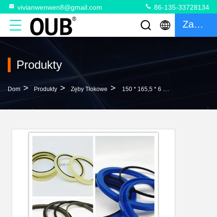
vivianwenwen8@gmail.com
86-135-33728134
Zacytować
Produkty
>
>
>
Dom
Produkty
Zęby Tłokowe
150 * 165,5 * 6 Uszczelki Tłoczyska 145 * 160,5 * 6 HBY PU Odporny Na Olej O-Ring Buforowy