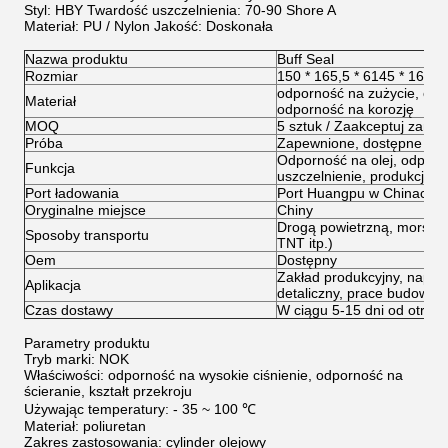
Styl: HBY Twardość uszczelnienia: 70-90 Shore A
Materiał: PU / Nylon Jakość: Doskonała
Nazwa produktu
Buff Seal
Rozmiar
150 * 165,5 * 6145 * 160,5 
odporność na zużycie, odp
Materiał
odporność na korozję
MOQ
5 sztuk / Zaakceptuj zamó
Próba
Zapewnione, dostępne
Odporność na olej, odporno
Funkcja
uszczelnienie, produkcja
Port ładowania
Port Huangpu w Chinach
Oryginalne miejsce
Chiny
Drogą powietrzną, morską
Sposoby transportu
TNT itp.)
Oem
Dostępny
Zakład produkcyjny, napra
Aplikacja
detaliczny, prace budowlan
Czas dostawy
W ciągu 5-15 dni od otrzy
Parametry produktu
Tryb marki: NOK
Właściwości: odporność na wysokie ciśnienie, odporność na
ścieranie, kształt przekroju
Używając temperatury: - 35 ~ 100 ℃
Materiał: poliuretan
Zakres zastosowania: cylinder olejowy