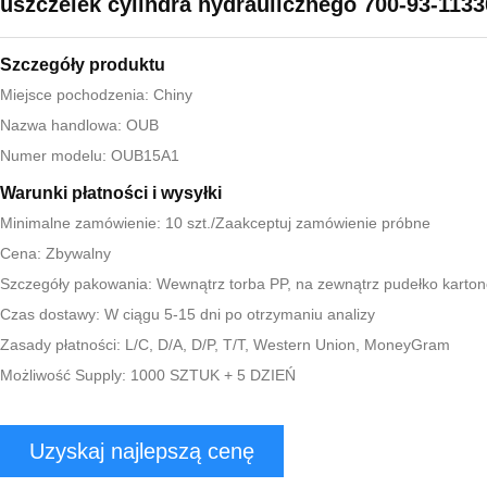
uszczelek cylindra hydraulicznego 700-93-1133
Szczegóły produktu
Miejsce pochodzenia: Chiny
Nazwa handlowa: OUB
Numer modelu: OUB15A1
Warunki płatności i wysyłki
Minimalne zamówienie: 10 szt./Zaakceptuj zamówienie próbne
Cena: Zbywalny
Szczegóły pakowania: Wewnątrz torba PP, na zewnątrz pudełko karto
Czas dostawy: W ciągu 5-15 dni po otrzymaniu analizy
Zasady płatności: L/C, D/A, D/P, T/T, Western Union, MoneyGram
Możliwość Supply: 1000 SZTUK + 5 DZIEŃ
Uzyskaj najlepszą cenę