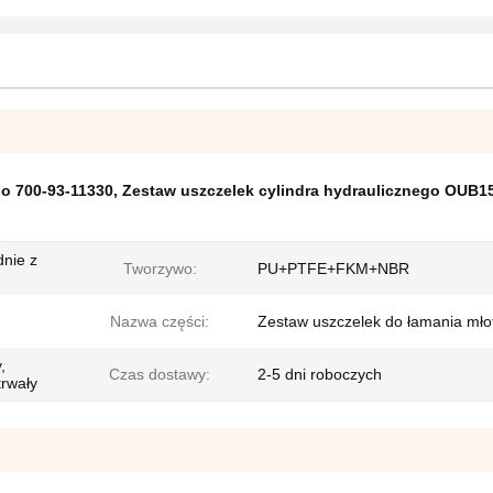
go 700-93-11330
,
Zestaw uszczelek cylindra hydraulicznego OUB1
dnie z
Tworzywo:
PU+PTFE+FKM+NBR
Nazwa części:
Zestaw uszczelek do łamania mło
,
Czas dostawy:
2-5 dni roboczych
trwały