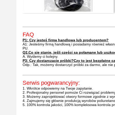
FAQ
P1: Czy jesteś firmą handlową lub producentem?
A1: Jesteśmy firmą handlową i posiadamy również własn
PU.
Q2.Co się stanie, jeśli części są połamane lub uszk
A. Wyślemy ci kolejny.
P3: Czy dostarczacie próbki?Czy to jest bezpłatne 
Odp.: Tak, możemy dostarczyć próbki za darmo, ale nie p
Serwis pogwarancyjny:
1. Wkrótce odpowiemy na Twoje zapytanie.
2. Profesjonalny personel pomoże Ci rozwiązać problem
3. Możemy zaprojektować otwory formowe zgodnie z wym
4. Zajmujemy się głównie produkcją wyrobów poliureta
5. 100% kontrola jakości, 100% kompleksowa kontrola 