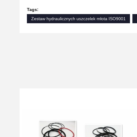
Tags:
Zestaw hydraulicznych uszczelek młota ISO9001