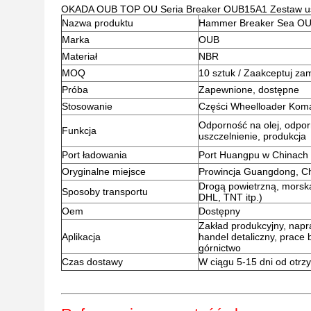
OKADA OUB TOP OU Seria Breaker OUB15A1 Zestaw uszc
Nazwa produktu
Hammer Breaker Sea O
Marka
OUB
Materiał
NBR
MOQ
10 sztuk / Zaakceptuj za
Próba
Zapewnione, dostępne
Stosowanie
Części Wheelloader Kom
Odporność na olej, odporn
Funkcja
uszczelnienie, produkcja
Port ładowania
Port Huangpu w Chinach
Oryginalne miejsce
Prowincja Guangdong, C
Drogą powietrzną, morsk
Sposoby transportu
DHL, TNT itp.)
Oem
Dostępny
Zakład produkcyjny, napr
Aplikacja
handel detaliczny, prace
górnictwo
Czas dostawy
W ciągu 5-15 dni od otrz