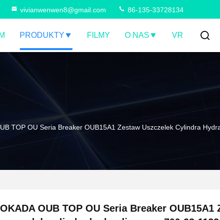
vivianwenwen8@gmail.com
86-135-33728134
M
PRODUKTY
FILMY
O NAS
VR
B TOP OU Seria Breaker OUB15A1 Zestaw Uszczelek Cylindra Hydra
OKADA OUB TOP OU Seria Breaker OUB15A1 