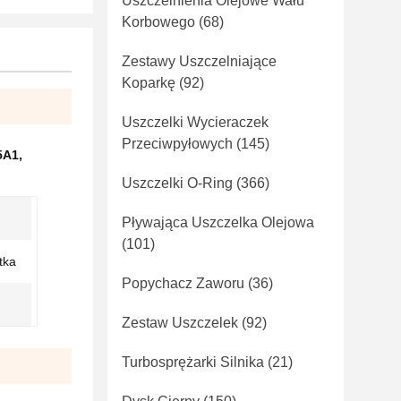
Uszczelnienia Olejowe Wału
Korbowego
(68)
Zestawy Uszczelniające
Koparkę
(92)
Uszczelki Wycieraczek
Przeciwpyłowych
(145)
5A1
,
Uszczelki O-Ring
(366)
Pływająca Uszczelka Olejowa
(101)
tka
Popychacz Zaworu
(36)
Zestaw Uszczelek
(92)
Turbosprężarki Silnika
(21)