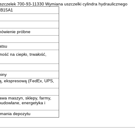
zelek 700-93-11330 Wymiana uszczelki cylindra hydraulicznego
UB15A1
mówienie próbne
atsu
ość na ciepło, trwałość,
hiny
ą, ekspresową (FedEx, UPS,
awa maszyn, sklepy, farmy,
 budowlane, energetyka i
ymania depozytu