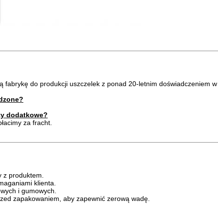
ą fabrykę do produkcji uszczelek z ponad 20-letnim doświadczeniem w 
odzone?
czy dodatkowe?
łacimy za fracht.
y z produktem.
aganiami klienta.
nowych i gumowych.
przed zapakowaniem, aby zapewnić zerową wadę.