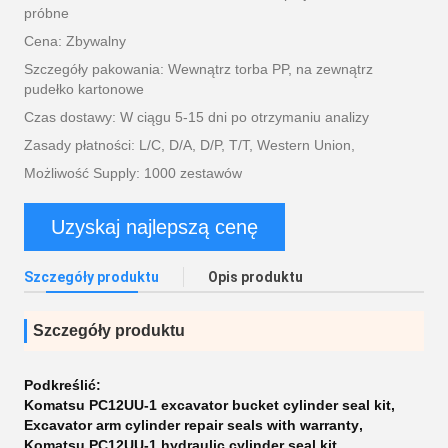
próbne
Cena: Zbywalny
Szczegóły pakowania: Wewnątrz torba PP, na zewnątrz
pudełko kartonowe
Czas dostawy: W ciągu 5-15 dni po otrzymaniu analizy
Zasady płatności: L/C, D/A, D/P, T/T, Western Union,
Możliwość Supply: 1000 zestawów
Uzyskaj najlepszą cenę
Szczegóły produktu
Opis produktu
Szczegóły produktu
Podkreślić:
Komatsu PC12UU-1 excavator bucket cylinder seal kit
,
Excavator arm cylinder repair seals with warranty
,
Komatsu PC12UU-1 hydraulic cylinder seal kit