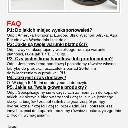
FAQ
P1: Do jakich miejsc wyeksportowałeś?
Odp.: Ameryka Północna, Europa, Bliski Wschód, Afryka, Azja
Południowo-Wschodnia i tak dalej.
P2: Jakie są twoje warunki płatności?
Odp.: Zwykle akceptujemy wszelkiego rodzaju warunki
płatności, takie jak T / T, L / C itp.
P3: Czy jesteś firmą handlową lub producentem?
Odp.: Jesteśmy firmą handlową i posiadamy również własną
fabrykę do produkcji uszczelek z ponad 20-letnim
doświadczeniem w produkcji PU.
P4: Jaki jest czas dostawy?
O: W ciągu 5-15 dni od otrzymania depozytu.
P5. Jakie są Twoje główne produkty?
Odp.: Specjalizujemy się w częściach zamiennych do koparek,
takich jak skrzynia biegów / zespół / części silnika jezdnego,
skrzynia biegów / zespół / silnik / części, zespół pompy
hydraulicznej / części i części przekładni.Jeśli potrzebujesz
innych części do koparek, możemy również dostarczyć zgodnie
z Twoimi wymaganiami.
Tags: