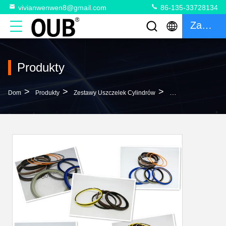
vivianwenwen8@gmail.com
86-135-33728134
Zacytować
Produkty
>
>
>
Dom
Produkty
Zestawy Uszczelek Cylindrów
707-98-12160 Zest