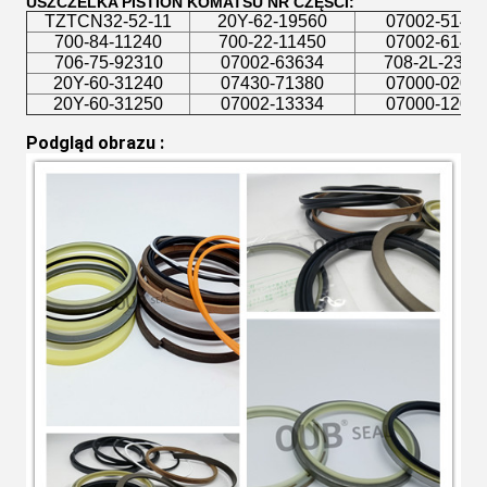
USZCZELKA PISTION KOMATSU NR CZĘŚCI:
TZTCN32-52-11
20Y-62-19560
07002-5142
700-84-11240
700-22-11450
07002-6142
706-75-92310
07002-63634
708-2L-2395
20Y-60-31240
07430-71380
07000-0201
20Y-60-31250
07002-13334
07000-1201
Podgląd obrazu
 :