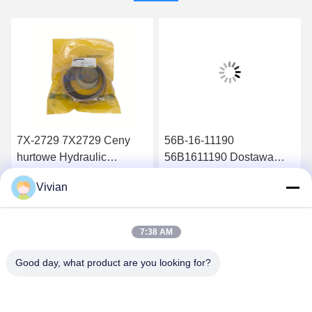
7X-2729 7X2729 Ceny
56B-16-11190
hurtowe Hydraulic
56B1611190 Dostawa
cylinder seal kit 826B
wysokiej jakości części
Vivian
Filtr oleju hydraulicznego
Uzyskaj najlepszą cenę
Uzyskaj najlepszą cenę
HM400-2 HM350-2
7:38 AM
Good day, what product are you looking for?
GUANGZHOU OPAL MACHINERY PARTS