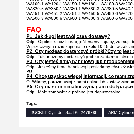
WA100-1
WA120-1
WA150-1
WA180-1
WA180-3
WA200-
WA320-5
WA350-1
WA380-1
WA380-3
WA380-5
WA40-1
WA451-1
WA451-2
WA451-3
WA450-5
WA450-6
WA470-
WA500-3
WA500-6
WA600-1
WA600-3
WA600-6
WA700-
FAQ
P1: Jak długi jest twój czas dostawy?
Odp.: Ogólnie rzecz biorąc, jeśli mamy zapasy, zajmuje to
W przeciwnym razie zajmuje to około 10-15 dni w zależnoś
P2: Czy możesz dostarczyć próbki?Czy to jest
Odp.: Tak, możemy dostarczyć próbkę za darmo.Istnieje m
P3: Czy jesteś firmą handlową lub producente
Odp.: Jesteśmy firmą handlową i posiadamy również wła
PU.
P4: Chcę uzyskać więcej informacji, co mam zr
O: Witamy, porozmawiaj z nami online lub zostaw wiado
P5: Czy masz minimalne wymagania dotyczące
Odp.: Małe zamówienie próbne jest dopuszczalne.
Tags:
BUCKET Cylinder Seal Kit 2478998
ARM Cylinder