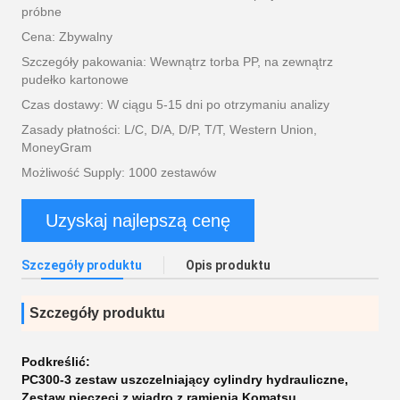
próbne
Cena: Zbywalny
Szczegóły pakowania: Wewnątrz torba PP, na zewnątrz
pudełko kartonowe
Czas dostawy: W ciągu 5-15 dni po otrzymaniu analizy
Zasady płatności: L/C, D/A, D/P, T/T, Western Union,
MoneyGram
Możliwość Supply: 1000 zestawów
Uzyskaj najlepszą cenę
Szczegóły produktu
Opis produktu
Szczegóły produktu
Podkreślić:
PC300-3 zestaw uszczelniający cylindry hydrauliczne
,
Zestaw pieczęci z wiadro z ramienia Komatsu
,