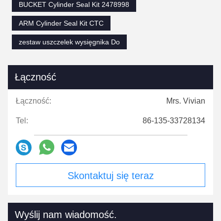
BUCKET Cylinder Seal Kit 2478998
ARM Cylinder Seal Kit CTC
zestaw uszczelek wysięgnika Do
Łączność
Łączność:
Mrs. Vivian
Tel:
86-135-33728134
Skontaktuj się teraz
Wyślij nam wiadomość.