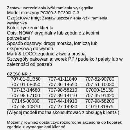
Zestaw uszczelnienia łyżki ramienia wysięgnika
Model maszyny:
PC300-3 PC300LC-3
Częściowe imię:
Zestaw uszczelnienia łyżki ramienia
wysięgnika
Kolor: życzenie klienta
Opis: NOWY oryginalny lub zgodnie z twoimi
potrzebami
Sposób dostawy: drogą morską, lotniczą lub
ekspresową do wyboru
Mark & ​​LOGO: zgodnie z twoją prośbą
Szczegóły pakowania: worek PP / pudełko / palety lub w
zależności od potrzeb
CZĘŚĆ NR .:
707-01-0U350
707-41-11840
707-52-90780
707-01-0F050
707-36-14650
707-51-10030
707-13-14680
707-98-58210
07000-15130
707-98-67100
707-39-14110
707-35-91420
07145-00080
707-44-14910
707-98-58200
707-58-10870
707-27-14930
01010-81875
(Więcej modeli można skonsultować z obsługą klienta
 )
Możemy również dostarczyć różnorodne akcesoria do koparek
zgodnie z wymaganiami klienta!