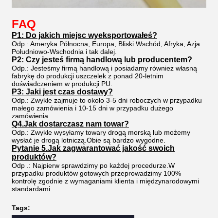
FAQ
P1: Do jakich miejsc wyeksportowałeś?
Odp.: Ameryka Północna, Europa, Bliski Wschód, Afryka, Azja
Południowo-Wschodnia i tak dalej.
P2: Czy jesteś firmą handlową lub producentem?
Odp.: Jesteśmy firmą handlową i posiadamy również własną
fabrykę do produkcji uszczelek z ponad 20-letnim
doświadczeniem w produkcji PU.
P3: Jaki jest czas dostawy?
Odp.: Zwykle zajmuje to około 3-5 dni roboczych w przypadku
małego zamówienia i 10-15 dni w przypadku dużego
zamówienia.
Q4.Jak dostarczasz nam towar?
Odp.: Zwykle wysyłamy towary drogą morską lub możemy
wysłać je drogą lotniczą.Obie są bardzo wygodne.
Pytanie 5.Jak zagwarantować jakość swoich
produktów?
Odp .: Najpierw sprawdzimy po każdej procedurze.W
przypadku produktów gotowych przeprowadzimy 100%
kontrolę zgodnie z wymaganiami klienta i międzynarodowymi
standardami.
Tags: