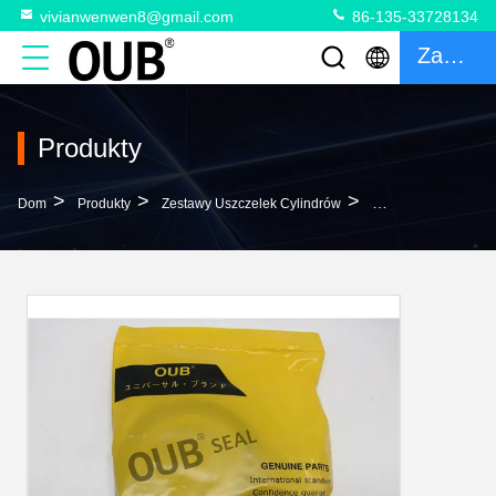
vivianwenwen8@gmail.com
86-135-33728134
Zacytować
Produkty
>
>
>
Dom
Produkty
Zestawy Uszczelek Cylindrów
707-98-58200 Zesta