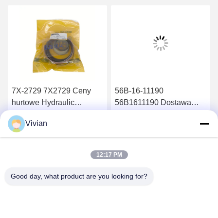
7X-2729 7X2729 Ceny
56B-16-11190
hurtowe Hydraulic
56B1611190 Dostawa
cylinder seal kit 826B
wysokiej jakości części
Vivian
Filtr oleju hydraulicznego
Uzyskaj najlepszą cenę
Uzyskaj najlepszą cenę
HM400-2 HM350-2
12:17 PM
Good day, what product are you looking for?
GUANGZHOU OPAL MACHINERY PARTS