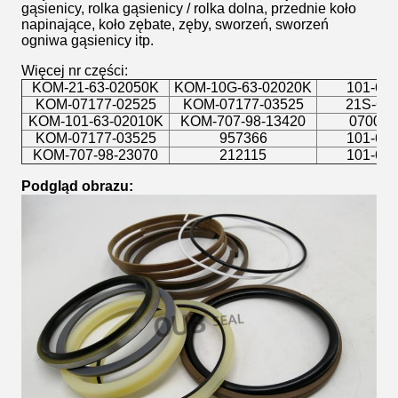
gąsienicy, rolka gąsienicy / rolka dolna, przednie koło
napinające, koło zębate, zęby, sworzeń, sworzeń
ogniwa gąsienicy itp.
Więcej nr części:
KOM-21-63-02050K
KOM-10G-63-02020K
101-63
KOM-07177-02525
KOM-07177-03525
21S-63
KOM-101-63-02010K
KOM-707-98-13420
07000-
KOM-07177-03525
957366
101-63
KOM-707-98-23070
212115
101-63
Podgląd obrazu: