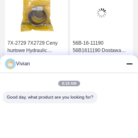
7X-2729 7X2729 Ceny
56B-16-11190
hurtowe Hydraulic
56B1611190 Dostawa
cylinder seal kit 826B
wysokiej jakości części
Vivian
Filtr oleju hydraulicznego
Uzyskaj najlepszą cenę
Uzyskaj najlepszą cenę
HM400-2 HM350-2
8:18 AM
Good day, what product are you looking for?
GUANGZHOU OPAL MACHINERY PARTS
OPERATION DEPARTMENT