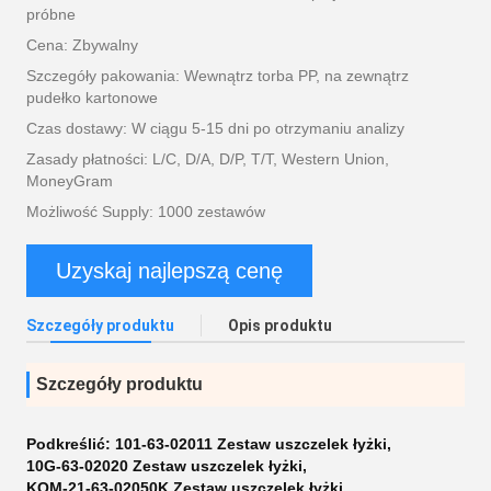
próbne
Cena: Zbywalny
Szczegóły pakowania: Wewnątrz torba PP, na zewnątrz
pudełko kartonowe
Czas dostawy: W ciągu 5-15 dni po otrzymaniu analizy
Zasady płatności: L/C, D/A, D/P, T/T, Western Union,
MoneyGram
Możliwość Supply: 1000 zestawów
Uzyskaj najlepszą cenę
Szczegóły produktu
Opis produktu
Szczegóły produktu
Podkreślić:
101-63-02011 Zestaw uszczelek łyżki
,
10G-63-02020 Zestaw uszczelek łyżki
,
KOM-21-63-02050K Zestaw uszczelek łyżki