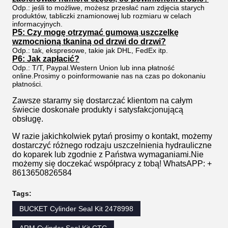
Odp.: jeśli to możliwe, możesz przesłać nam zdjęcia starych
produktów, tabliczki znamionowej lub rozmiaru w celach
informacyjnych.
P5: Czy mogę otrzymać gumową uszczelkę
wzmocnioną tkaniną od drzwi do drzwi?
Odp.: tak, ekspresowe, takie jak DHL, FedEx itp.
P6: Jak zapłacić?
Odp.: T/T, Paypal.Western Union lub inna płatność
online.Prosimy o poinformowanie nas na czas po dokonaniu
płatności.
Zawsze staramy się dostarczać klientom na całym
świecie doskonałe produkty i satysfakcjonującą
obsługę.
W razie jakichkolwiek pytań prosimy o kontakt, możemy
dostarczyć różnego rodzaju uszczelnienia hydrauliczne
do koparek lub zgodnie z Państwa wymaganiami.Nie
możemy się doczekać współpracy z tobą! WhatsAPP: +
8613650826584
Tags:
BUCKET Cylinder Seal Kit 2478998
ARM Cylinder Seal Kit CTC