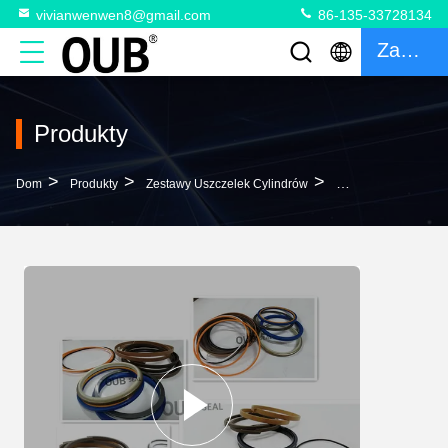
vivianwenwen8@gmail.com
86-135-33728134
Zacytować
Produkty
>
>
>
Dom
Produkty
Zestawy Uszczelek Cylindrów
101-63-02011 10G-