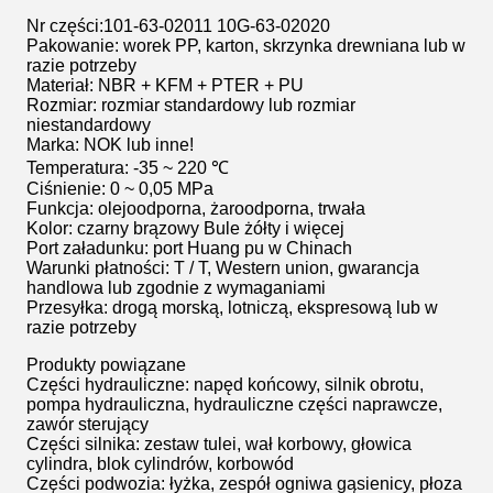
Nr części:101-63-02011 10G-63-02020
Pakowanie: worek PP, karton, skrzynka drewniana lub w
razie potrzeby
Materiał: NBR + KFM + PTER + PU
Rozmiar: rozmiar standardowy lub rozmiar
niestandardowy
Marka: NOK lub inne!
Temperatura: -35 ~ 220 ℃
Ciśnienie: 0 ~ 0,05 MPa
Funkcja: olejoodporna, żaroodporna, trwała
Kolor: czarny brązowy Bule żółty i więcej
Port załadunku: port Huang pu w Chinach
Warunki płatności: T / T, Western union, gwarancja
handlowa lub zgodnie z wymaganiami
Przesyłka: drogą morską, lotniczą, ekspresową lub w
razie potrzeby
Produkty powiązane
Części hydrauliczne: napęd końcowy, silnik obrotu,
pompa hydrauliczna, hydrauliczne części naprawcze,
zawór sterujący
Części silnika: zestaw tulei, wał korbowy, głowica
cylindra, blok cylindrów, korbowód
Części podwozia: łyżka, zespół ogniwa gąsienicy, płoza