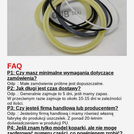
FAQ
P1: Czy masz minimalne wymagania dotyczące
zamówienia?
Odp .: Małe zamówienie próbne jest dopuszczalne.
P2: Jak długi jest czas dostawy?
Odp .: Generalnie zajmuje to 5 dni, jeśli mamy zapas.
W przeciwnym razie zajmuje to około 10-15 dni w zależności
od ilości.
P3: Czy jesteś firmą handlową lub producentem?
Odp .: Jesteśmy firmą handlową i mamy również własną
fabrykę do produkcji uszczelek. Z ponad 20-letnim
doświadczeniem w produkcji PU.
P4: Jeśli znam tylko model koparki, ale nie mogę
zaoferować numeru części, co powinienem zrobić?