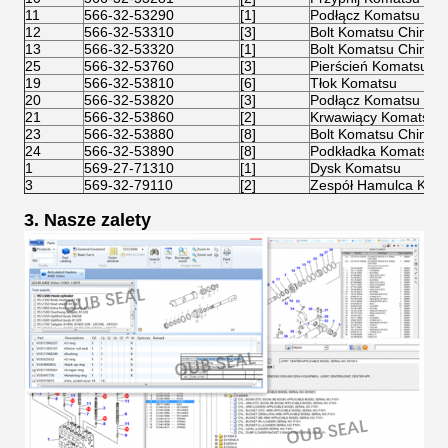
11
566-32-53290
[1]
Podłącz Komatsu
12
566-32-53310
[3]
Bolt Komatsu Chiny
13
566-32-53320
[1]
Bolt Komatsu Chiny
25
566-32-53760
[3]
Pierścień Komatsu
19
566-32-53810
[6]
Tłok Komatsu
20
566-32-53820
[3]
Podłącz Komatsu
21
566-32-53860
[2]
Krwawiący Komatsu
23
566-32-53880
[8]
Bolt Komatsu Chiny
24
566-32-53890
[8]
Podkładka Komatsu C
1
569-27-71310
[1]
Dysk Komatsu
3
569-32-79110
[2]
Zespół Hamulca Kom
3. Nasze zalety