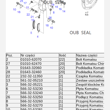
Poz.
Nr części
Ilość
Nazwa części
2
01010-62070
[22]
Bolt Komatsu
27
01010-62470
[20]
Bolt Komatsu Chiny
3
01643-32060
[22]
Podkładka Komatsu C
28
01643-32460
[20]
Podkładka Komatsu C
22
232-32-11350
[2]
Czapka Komatsu
13
561-32-05210
[1]
Zestaw uszczelnień 
3
566-32-05221
[1]
Zespół klocków Koma
6
566-32-53230
[1]
Płyta Komatsu
7
566-32-53240
[1]
Płyta Komatsu Chiny
26
566-32-53250
[1]
Podłącz Komatsu Chi
8
566-32-53260
[1]
Przypnij Komatsu
9
566-32-53270
[1]
Przypnij Komatsu
10
566-32-53281
[2]
Przypnij Komatsu