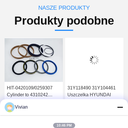
NASZE PRODUKTY
Produkty podobne
HIT-0420109/0259307
31Y118490 31Y104461
Cylinder to 4310242
Uszczelka HYUNDAI
MASZYNA ZX450
Vivian
KOPARKA KIEROWNICA
Uzyskaj najlepszą cenę
Uzyskaj najlepszą cenę
RAMIĘ BUCKER
ZESTAWY
10:46 PM