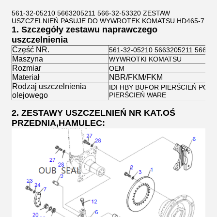
561-32-05210 5663205211 566-32-53320 ZESTAW
USZCZELNIEŃ PASUJE DO WYWROTEK KOMATSU HD465-7
1.
Szczegóły zestawu naprawczego
uszczelnienia
Część NR.
561-32-05210 5663205211 566-32
Maszyna
WYWROTKI KOMATSU
Rozmiar
OEM
Materiał
NBR/FKM/FKM
Rodzaj uszczelnienia
IDI HBY BUFOR PIERŚCIEŃ PO
olejowego
PIERŚCIEŃ WARE
2. ZESTAWY USZCZELNIEŃ NR KAT.OŚ
PRZEDNIA,HAMULEC
: