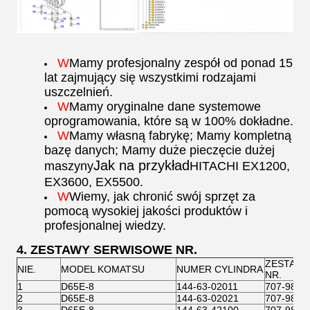
W
Mamy profesjonalny zespół od ponad 15
lat zajmujący się wszystkimi rodzajami
uszczelnień.
W
Mamy oryginalne dane systemowe
oprogramowania, które są w 100% dokładne.
W
Mamy własną fabrykę; Mamy kompletną
bazę danych; Mamy duże pieczęcie dużej
Jak na przykład
maszyny
HITACHI EX1200,
EX3600, EX5500.
W
Wiemy, jak chronić swój sprzęt za
pomocą wysokiej jakości produktów i
profesjonalnej wiedzy.
4. ZESTAWY SERWISOWE NR.
ZESTAW 
NIE.
MODEL KOMATSU
NUMER CYLINDRA
NR.
1
D65E-8
144-63-02011
707-98-3
2
D65E-8
144-63-02021
707-98-3
3
D65E-8
144-63-42100
707-98-6