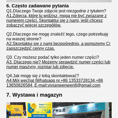
6. Często zadawane pytania
Q1.Dlaczego Twoje zdjęcie jest niezgodne z tytułem?
A1.Zdjęcia, które tu widzisz, mogą nie być związane z
numerem części. Skontaktuj się z nami, jeśli chcesz
zobaczyć więcej szczegółów.
Q2.Dlaczego nie mogę znaleźć tego, czego potrzebuję
na waszej stronie?
A2.Skontaktuj się z nami bezpośrednio, a pomożemy Ci
zaoszczędzić cenny czas.
Q3. Czy możesz podać tylko jeden numer części?
A3. Dlaczego nie? Możemy sprawdzić numer części lub
numer maszyny, rozmiar lub zdjęcie.
Q4.Jak mogę się z tobą skontaktować?
A4.Mój wechat /Whatsapp nr.+86 13533728134,+86
13650826584 ,E-mail:vivianwenwen8@gmail.com
7. Wystawa i magazyn