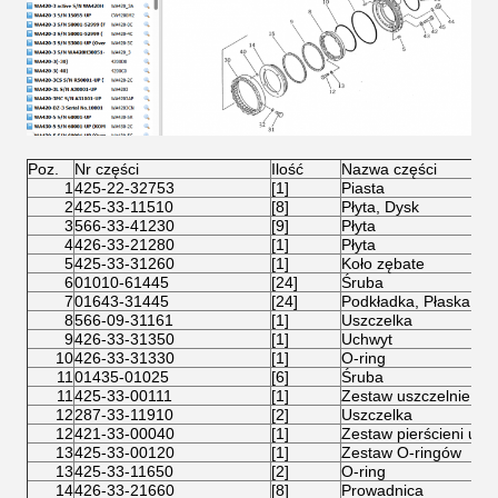
Poz.
Nr części
Ilość
Nazwa części
1
425-22-32753
[1]
Piasta
2
425-33-11510
[8]
Płyta, Dysk
3
566-33-41230
[9]
Płyta
4
426-33-21280
[1]
Płyta
5
425-33-31260
[1]
Koło zębate
6
01010-61445
[24]
Śruba
7
01643-31445
[24]
Podkładka, Płaska
8
566-09-31161
[1]
Uszczelka
9
426-33-31350
[1]
Uchwyt
10
426-33-31330
[1]
O-ring
11
01435-01025
[6]
Śruba
11
425-33-00111
[1]
Zestaw uszczelnień p
12
287-33-11910
[2]
Uszczelka
12
421-33-00040
[1]
Zestaw pierścieni usz
13
425-33-00120
[1]
Zestaw O-ringów
13
425-33-11650
[2]
O-ring
14
426-33-21660
[8]
Prowadnica