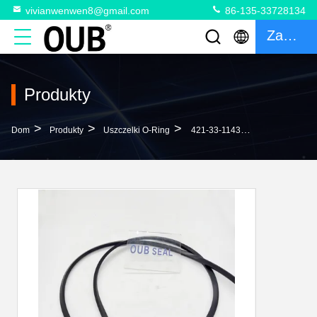
vivianwenwen8@gmail.com
86-135-33728134
Zacytować
Produkty
>
>
>
Dom
Produkty
Uszczelki O-Ring
421-33-11430 4213311430 Pierścień SEAL Dla KOMATSU HD205 HD325 HD405 WD600 WA420 WA450 WA500